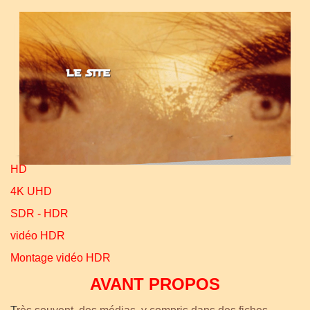
HD
4K UHD
SDR - HDR
vidéo HDR
Montage vidéo HDR
AVANT PROPOS