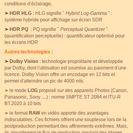
conditions d’éclairage
.
➢
HDR HLG :
HLG signifie "
Hybrid Log-Gamma
" :
système hybride pour affichage sur écran SDR
➢
HDR PQ
: PQ signifie "
Perceptual Quantizer
"
(quantification perceptuelle) : quantificateur optimisé pour
les écrans HDR
Autres technologies
:
➢
Dolby Vision
: technologie propriétaire et développée
par Dolby, dont l'utilisation est soumise au paiement d'une
licence. Dolby Vision offre un encodage en 12 bits et
permet d'atteindre un pic de 4000 nits.
➢
le mode
LOG
proposé sur des appareils Photos (Canon,
Panasonic, Sony ....) : norme
SMPTE ST 2084 et ITU-R
BT.2020 à 10 bits
➢
le format
RAW
en vidéo apporte des avantages
indiscutables. Ces fichiers offrent une souplesse lors de la
postproduction permettant des affinements extrêmes. Mais,
ils alourdissent le flux de production ajoutant des étapes