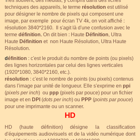
T
rès souvent, des médias, y compris dans des fiches
techniques des appareils, le terme
résolution
est utilisé
pour désigner le nombre de pixels qui composent une
image, par exemple pour écran TV 4k, on voit affiché :
résolution 3840*2160. Il s'agit là d'une confusion avec le
terme
définition.
On dit bien : Haute
Définition
, Ultra
Haute
Définition
et
non Haute Résolution, Ultra Haute
Résolution.
d
éfinition
: c'est le produit du nombre de points (ou pixels)
des lignes horizontales par celui des lignes verticales
(1920*1080, 3840*2160, etc.).
résolution
: c'est
le nombre de points (ou pixels) contenus
dans
l'image par unité de longueur.
Elle s'exprime
en
ppi
(
pixels per inch
) ou
ppp
(pixels par pouce)
pour un fichier
image et en
DPI
(
dots
per inch
)
ou
PPP
(
points par pouce
)
pour une imprimante ou un scanner.
HD
HD (haute définition) désigne la classification
d'équipements audiovisuels et de la vidéo numérique dont