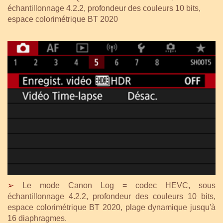
échantillonnage 4.2.2, profondeur des couleurs 10 bits,
espace colorimétrique BT 2020
➢
Le mode Canon Log = codec HEVC, sous
échantillonnage 4.2.2, profondeur des couleurs 10 bits,
espace colorimétrique BT 2020, plage dynamique jusqu'à
16 diaphragmes.