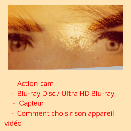
-
Action-cam
-
Blu-ray Disc / Ultra HD Blu-ray
-
Capteur
-
Comment choisir son appareil
vidéo