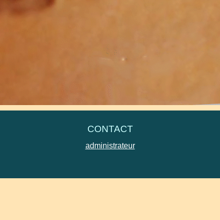
 transmettant vos avis, vos attentes, vos suggestions à
gypsevi
s d'assistance technique.
CONTACT
administrateur