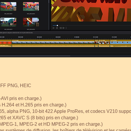
TIFF PNG, HEIC
-AVI pris en charge.)
H.264 et H.265 pris en charge.)
65, alpha PNG, 10-bit 422 Apple ProRes, et codecs V210 suppor
et XAVC S (8 bits) pris en charge.)
PEG-1, MPEG-2 et HD MPEG-2 pris en charge.)
es systèmes de diffusion, les boîtiers de télévision et les cam