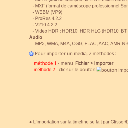
- MXF (format de caméscope professionnel Sony
- WEBM (VP9)
- ProRes 4.2.2
- V210 4.2.2
- Video HDR : HDR10, HDR HLG (HDR10 BT 2020 
Audio
-
MP3, WMA, M4A, OGG, FLAC, AAC, AMR-NB,
Pour importer un média, 2 méthodes :
méthode
1
- menu
Fichier > Importer
clic sur le bouton
méthode 2
-
●
L'importation sur la timeline se fait par Glisse