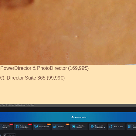
TEST CYBERLINK POWERDIRECTOR
, PowerDirector & PhotoDirector (169,99€)
), Director Suite 365 (99,99€)