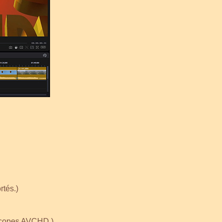
tés.)
éscopes AVCHD.)