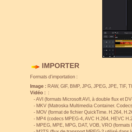
IMPORTER
Formats d'importation :
Image :
RAW, GIF, BMP, JPG, JPEG, JPE, TIF, 
Vidéo :
:
- AVI (formats Microsoft AVI, à double flux et DV
- MKV (Matroska Multimedia Container. Codecs 
- MOV (format de fichier QuickTime. H.264, H.2
- MP4 (codecs MPEG-4, AVC H.264, HEVC H.265 
- MPEG, MPE, MPG, DAT, VOB, VRO (formats M
- M2TS (flux de transport MPEG-2 utilisé dans l