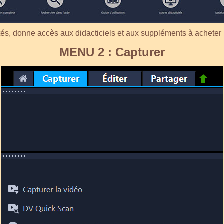
s, donne accès aux didacticiels et aux suppléments à acheter 
MENU 2 : Capturer