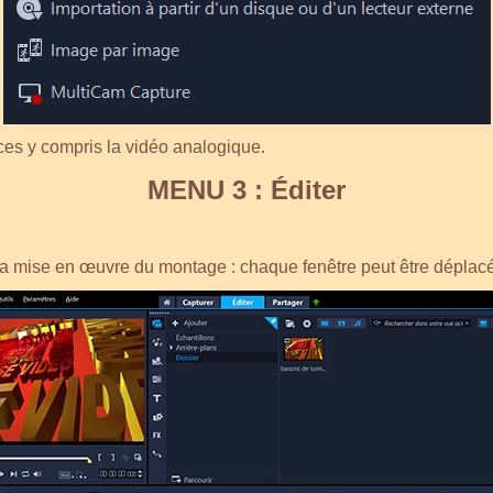
rces y compris la vidéo analogique.
MENU 3 : Éditer
e la mise en œuvre du montage :
chaque fenêtre peut être déplac