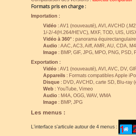
Formats pris en charge :
Importation :
Vidéo
: AV1 (nouveauté), AVI, AVCHD (
1/-2/-4(H.264/HEVC), MXF, TOD, UIS, UIS
Vidéo à 360°
: panorama équirectangulaire
Audio
: AAC, AC3, Aiff, AMR, AU, CDA,
Image
: BMP, GIF, JPG, MPO, PNG, PSD
Exportation :
Vidéo
: AV1 (nouveauté), AVI, AVC, DV,
Appareils
: Formats compatibles Apple iP
Disque
: DVD, AVCHD, carte SD, Blu-ray (
Web
: YouTube, Vimeo
Audio
: M4A, OGG, WAV, WMA
Image
: BMP, JPG
Les menus :
L'interface s'articule autour de 4 menus :