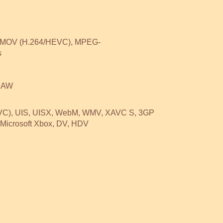
, MOV (H.264/HEVC), MPEG-
s
 RAW
HEVC), UIS, UISX, WebM, WMV, XAVC S, 3GP
 Microsoft Xbox, DV, HDV