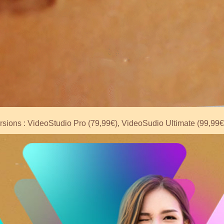
TEST COREL VIDEOSTUDIO 2023
EL et PINNACLE, commercialise toujours COREL VideoStudio 
sions : VideoStudio Pro (79,99€), VideoSudio Ultimate (99,99€