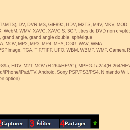
.M2T/.MTS), DV, DVR-MS, GIF89a, HDV, M2TS, M4V, MKV, MOD
X, WebM, WMV, XAVC, XAVC S, 3GP, titres de DVD non crypté
, grand angle, grand angle double, sphérique
 M4A, MOV, MP2, MP3, MP4, MPA, OGG, WAV, WMA
, PSPImage, TGA, TIF/TIFF, UFO, WBM, WBMP, WMF, Camera
 GIF89a, HDV, M2T, MOV (H.264/HEVC), MPEG-1/-2/-4(H.264/
od/iPhone/iPad/TV, Android, Sony PSP/PS3/PS4, Nintendo Wii,
en option)