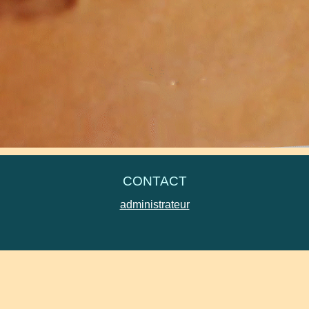
 transmettant vos avis, vos attentes, vos suggestions à
gypsevi
s d'assistance technique.
CONTACT
administrateur